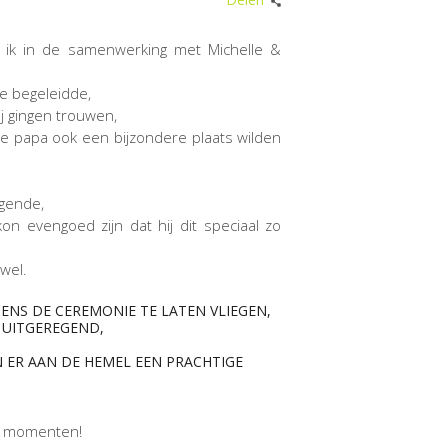
d ik in de samenwerking met Michelle &
le begeleidde,
zij gingen trouwen,
 ze papa ook een bijzondere plaats wilden
egende,
on evengoed zijn dat hij dit speciaal zo
wel.
ENS DE CEREMONIE TE LATEN VLIEGEN,
E UITGEREGEND,
N ER AAN DE HEMEL EEN PRACHTIGE
ke momenten!