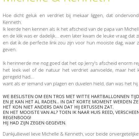
Hoe dicht geluk en verdriet bij mekaar liggen, dat ondervon
Kenneth.
Ik leerde hen kennen als ik het afscheid van de papa van Michel
en de klik was er dadelijk... even later kwam de leuke vraag dat 
en dat ik de perfecte link zou zijn voor hun mooiste dag, waar
geven.
Ik herinnerde me nog goed dat het op Jerry's afscheid enorm r
het leek wel of de natuur het verdriet aanvoelde, maar het k
geregeld had...
want als er iemand van plagen en duvelen hield, dan was het hij 
WE BESLISTEN OM EEN TROS MET WITTE HARTBALLONNEN TIJD
EN JE KAN HET AL RADEN... IN DAT KORTE MOMENT WERDEN Z
HET KON NIET ANDERS DAN DAT HIJ ERTUSSEN ZAT.
EN HET MOOISTE VAN AL? TOEN IK NAAR HUIS REED, VERSCHEE
REGENBOOG!
HIJ HAD ZIJN ZEGEN GEGEVEN.
Dankjulliewel lieve Michelle & Kenneth, voor beide onvergetelij