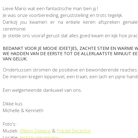
Lieve Mario wat een fantastische man ben jij !
Je was onze voorbereiding, geruststelling en trots tegelijk.
Dankzij jou kwamen er na enkele keren afspreken genial
ceremonie.
Je stelde ons vooraf gerust dat alles goed kwam en kijk hoe prac
BEDANKT VOOR JE MOOIE IDEETJES, ZACHTE STEM EN WARME
WE HADDEN VAN DE EERSTE TOT DE ALLERLAATSTE MINUUT EE
VAN GELUK.
Ondertussen stromen de positieve en bewonderende reacties 
De mensen kregen kippenvel, een traan, een lach en pijne han
Een welgemeende dankuwel van ons.
Dikke kus
Michelle & Kenneth
Foto's:
Muziek:
Willem Dekiere
&
Friedel Decerlcq
Locatie:
Hof ter Heulebeke