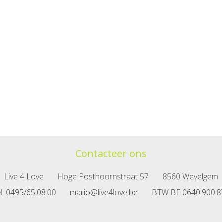
Contacteer ons
Live 4 Love
Hoge Posthoornstraat 57
8560 Wevelgem
l
: 0495/65.08.00
mario@live4love.be
BTW
BE 0640.900.8