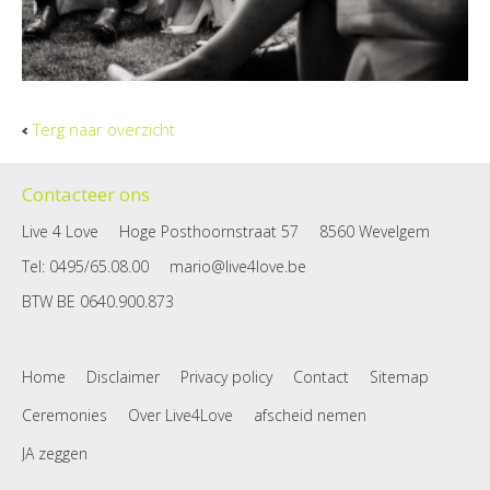
Terg naar overzicht
Contacteer ons
Live 4 Love
Hoge Posthoornstraat 57
8560 Wevelgem
Tel
: 0495/65.08.00
mario@live4love.be
BTW
BE 0640.900.873
Home
Disclaimer
Privacy policy
Contact
Sitemap
Ceremonies
Over Live4Love
afscheid nemen
JA zeggen