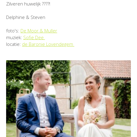
Zilveren huwelijk ????!
Delphine & Steven
foto's:
De Moor & Muller
muziek:
Sofie Dee
locatie:
de Baronie Lovendegem