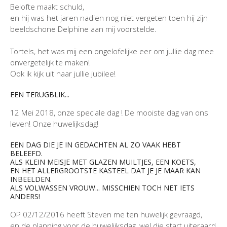
Belofte maakt schuld,
en hij was het jaren nadien nog niet vergeten toen hij zijn
beeldschone Delphine aan mij voorstelde.
Tortels, het was mij een ongelofelijke eer om jullie dag mee
onvergetelijk te maken!
Ook ik kijk uit naar jullie jubilee!
EEN TERUGBLIK...
12 Mei 2018, onze speciale dag ! De mooiste dag van ons
leven! Onze huwelijksdag!
EEN DAG DIE JE IN GEDACHTEN AL ZO VAAK HEBT
BELEEFD.
ALS KLEIN MEISJE MET GLAZEN MUILTJES, EEN KOETS,
EN HET ALLERGROOTSTE KASTEEL DAT JE JE MAAR KAN
INBEELDEN.
ALS VOLWASSEN VROUW... MISSCHIEN TOCH NET IETS
ANDERS!
OP 02/12/2016 heeft Steven me ten huwelijk gevraagd,
en de planning voor de huwelijksdag, wel die start uiteraard