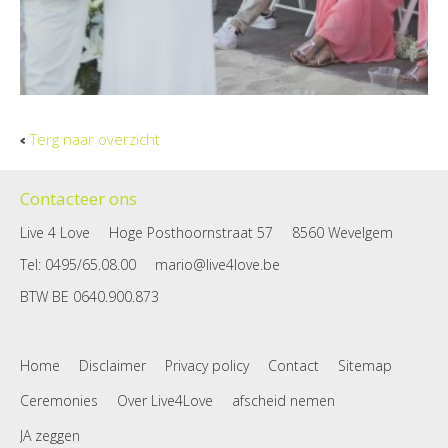
Terg naar overzicht
Contacteer ons
Live 4 Love
Hoge Posthoornstraat 57
8560 Wevelgem
Tel
: 0495/65.08.00
mario@live4love.be
BTW
BE 0640.900.873
Home
Disclaimer
Privacy policy
Contact
Sitemap
Ceremonies
Over Live4Love
afscheid nemen
JA zeggen