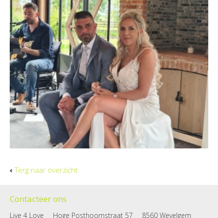
Terg naar overzicht
Contacteer ons
Live 4 Love
Hoge Posthoornstraat 57
8560 Wevelgem