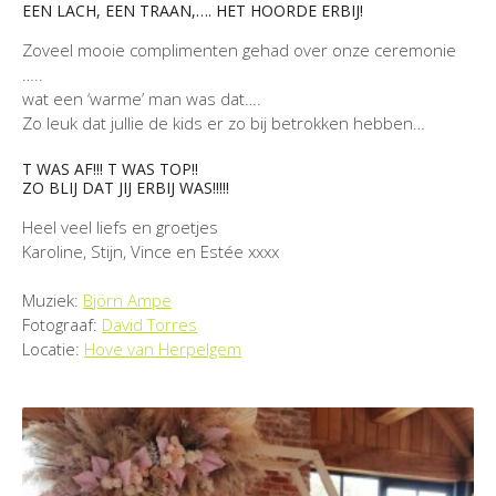
EEN LACH, EEN TRAAN,…. HET HOORDE ERBIJ!
Zoveel mooie complimenten gehad over onze ceremonie
…..
wat een ‘warme’ man was dat….
Zo leuk dat jullie de kids er zo bij betrokken hebben…
T WAS AF!!! T WAS TOP!!
ZO BLIJ DAT JIJ ERBIJ WAS!!!!!
Heel veel liefs en groetjes
Karoline, Stijn, Vince en Estée xxxx
Muziek:
Björn Ampe
Fotograaf:
David Torres
Locatie:
Hove van Herpelgem