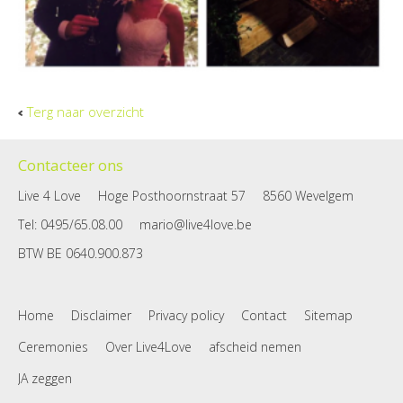
Terg naar overzicht
Contacteer ons
Live 4 Love
Hoge Posthoornstraat 57
8560 Wevelgem
Tel
: 0495/65.08.00
mario@live4love.be
BTW
BE 0640.900.873
Home
Disclaimer
Privacy policy
Contact
Sitemap
Ceremonies
Over Live4Love
afscheid nemen
JA zeggen