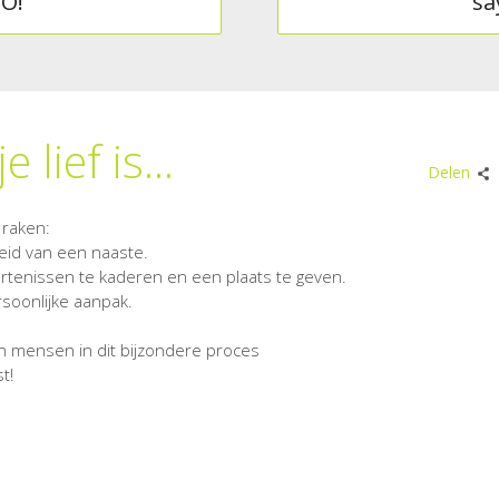
DO!
sa
lief is...
Delen
 raken:
eid van een naaste.
tenissen te kaderen en een plaats te geven.
rsoonlijke aanpak.
n mensen in dit bijzondere proces
t!