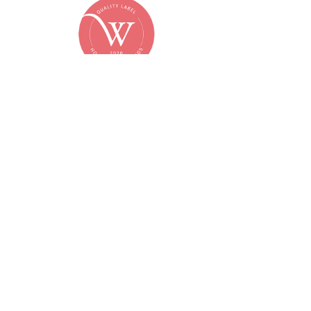
Live4Love is officieel Partner van het
House of WeddingsKwaliteitslabel, dat
de beste en meest betrouwbare
Huwelijksleveranciers groepeert in
België. Lees alles over het
kwaliteitslabel op
www.houseofweddings.com
.
73